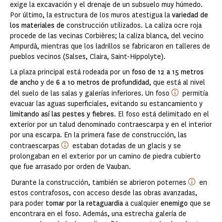
exige la excavación y el drenaje de un subsuelo muy húmedo.
Por último, la estructura de los muros atestigua la
variedad de
los materiales de
construcción utilizados. La caliza ocre roja
procede de las vecinas Corbières; la caliza blanca, del vecino
Ampurdà, mientras que los ladrillos se fabricaron en talleres de
pueblos vecinos (Salses, Claira, Saint-Hippolyte).
La plaza principal está rodeada por un
foso de 12 a 15 metros
de ancho
y de
6 a 10 metros de profundidad
, que está al nivel
del suelo de las salas y galerías inferiores. Un foso
permitía
evacuar las aguas superficiales, evitando su estancamiento y
limitando así las pestes y fiebres
. El foso está delimitado en el
exterior por un talud denominado contraescarpa y en el interior
por una escarpa. En la primera fase de construcción, las
contraescarpas
estaban dotadas de un glacis y se
prolongaban en el exterior por un camino de piedra cubierto
que fue arrasado por orden de Vauban.
Durante la construcción, también se abrieron poternes
en
estos contrafosos, con acceso desde las obras avanzadas,
para poder
tomar por la retaguardia
a cualquier
enemigo
que se
encontrara en el foso. Además, una estrecha galería de