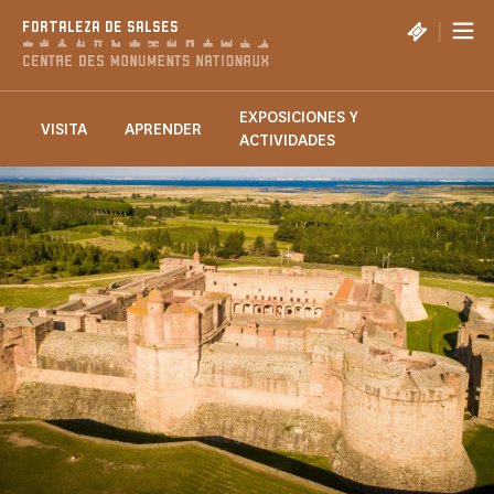
Panel de gestión de cookies
|
FORTALEZA DE SALSES
EXPOSICIONES Y
VISITA
APRENDER
ACTIVIDADES