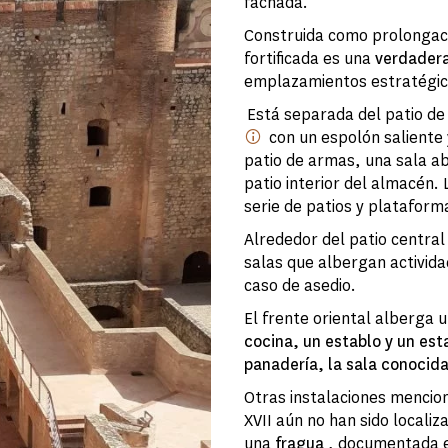
fachada.
Construida como prolongaci
fortificada es una
verdadera
emplazamientos estratégic
Está separada del patio de
con un espolón saliente y
patio de armas, una sala a
patio interior del almacén.
serie de patios y plataforma
Alrededor del patio central 
salas que albergan activida
caso de asedio.
El frente oriental alberga 
cocina, un establo y un est
panadería, la sala conocida
Otras instalaciones mencion
XVII aún no han sido localiza
una
fragua
, documentada e