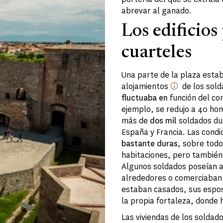
abrevar al ganado.
Los edificios
cuarteles
Una parte de la plaza esta
alojamientos
de los sold
fluctuaba en
función del co
ejemplo, se redujo a 40 ho
más de
dos mil
soldados dur
España y Francia. Las condi
bastante duras
, sobre todo
habitaciones, pero también
Algunos soldados poseían a
alrededores o comerciaban c
estaban casados, sus esposas
la propia fortaleza, donde 
Las viviendas de los soldad