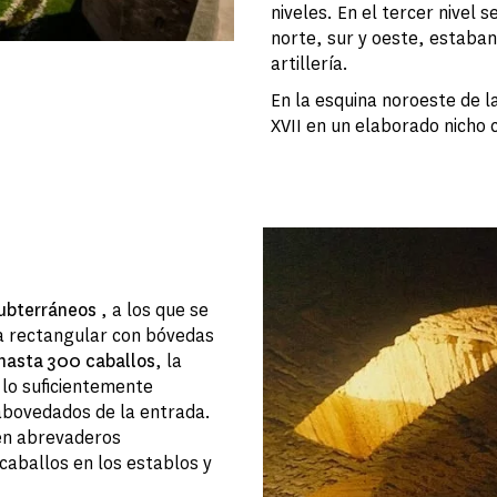
niveles. En el tercer nivel s
norte, sur y oeste, estaba
artillería.
En la esquina noroeste de la
XVII en un elaborado nicho 
subterráneos
, a los que se
ma rectangular con bóvedas
hasta 300 caballos
, la
 lo suficientemente
abovedados de la entrada.
 en abrevaderos
caballos en los establos y