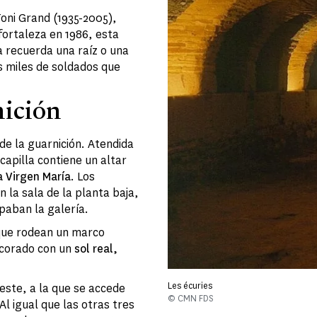
Toni Grand (1935-2005),
fortaleza en 1986, esta
a recuerda una raíz o una
s miles de soldados que
nición
de la guarnición. Atendida
capilla contiene un altar
a Virgen María
. Los
en la sala de la planta baja,
paban la galería.
que rodean un marco
ecorado con un
sol real,
Les écuries
reste, a la que se accede
© CMN FDS
 Al igual que las otras tres