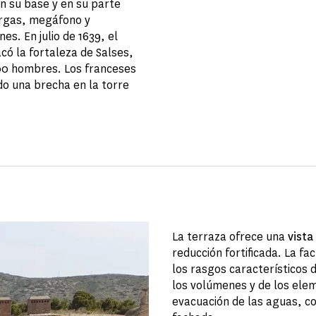
n su base y en su parte
argas, megáfono y
es. En julio de 1639, el
có la fortaleza de Salses,
00 hombres. Los franceses
do una brecha en la torre
La terraza ofrece una
vista
reducción fortificada. La f
los rasgos característicos d
los volúmenes y de los elem
evacuación de las aguas, c