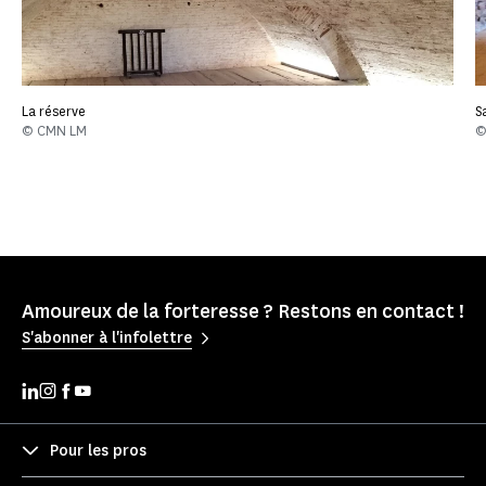
La réserve
S
© CMN LM
©
Amoureux de la forteresse ? Restons en contact !
S'abonner à l'infolettre
Pour les pros