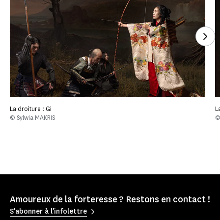
Voi
La droiture : Gi
L
© Sylwia MAKRIS
©
Amoureux de la forteresse ? Restons en contact !
S'abonner à l'infolettre